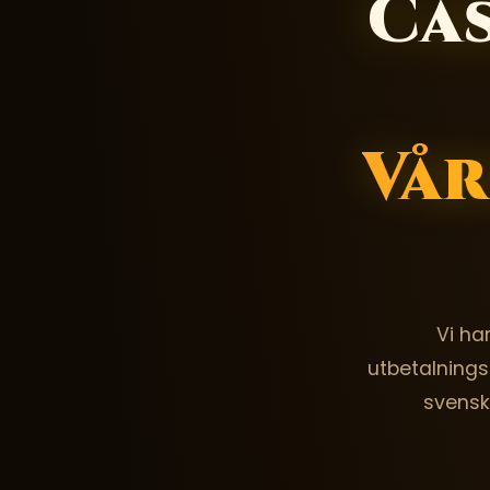
Cas
Vår
Vi ha
utbetalnings
svensk